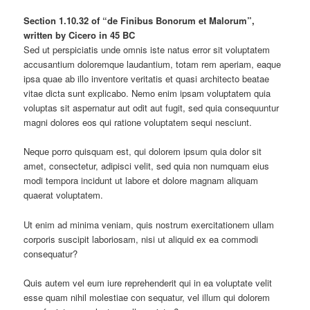
Section 1.10.32 of “de Finibus Bonorum et Malorum”,
written by Cicero in 45 BC
Sed ut perspiciatis unde omnis iste natus error sit voluptatem
accusantium doloremque laudantium, totam rem aperiam, eaque
ipsa quae ab illo inventore veritatis et quasi architecto beatae
vitae dicta sunt explicabo. Nemo enim ipsam voluptatem quia
voluptas sit aspernatur aut odit aut fugit, sed quia consequuntur
magni dolores eos qui ratione voluptatem sequi nesciunt.
Neque porro quisquam est, qui dolorem ipsum quia dolor sit
amet, consectetur, adipisci velit, sed quia non numquam eius
modi tempora incidunt ut labore et dolore magnam aliquam
quaerat voluptatem.
Ut enim ad minima veniam, quis nostrum exercitationem ullam
corporis suscipit laboriosam, nisi ut aliquid ex ea commodi
consequatur?
Quis autem vel eum iure reprehenderit qui in ea voluptate velit
esse quam nihil molestiae con sequatur, vel illum qui dolorem